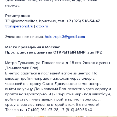
(домашние тапки), повязку на глаза, воду, а также
перекус.
Регистрация
ТГ: @homorealitas, Кристина, тел.:
+7 (925) 518-54-47
transpersonal.ru
|
atpp.ru
Электронные письма:
holotropic3@gmail.com
Место проведения в Москве:
Пространство развития ОТКРЫТЫЙ МИР, зал №2.
Метро Тульская, ул. Павловская, д. 18 стр. 2(вход с улицы
Даниловский Вал)
В метро садиться в последний вагон из центра. По
выходу пройти направо наискосок через сквер с
часовней в сторону Свято-Даниловского монастыря,
выйти на улицу Даниловский Вал, перейти через дорогу и
пройти на территорию БЦ «Открытый мир» под шлагбаум,
войти в стеклянные двери, пройти прямо через холл,
сразу слева лестница на второй этаж. Вы на месте!
Телефоны: +7 (499) 951-07-28, +7 (910) 460 56 40